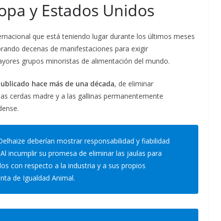
ropa y Estados Unidos
ernacional que está teniendo lugar durante los últimos meses
brando decenas de manifestaciones para exigir
ayores grupos minoristas de alimentación del mundo.
ublicado hace más de una década
, de eliminar
 las cerdas madre y a las gallinas permanentemente
idense.
haize deberían mostrar responsabilidad y fiabilidad
 incumplir su promesa de eliminar las jaulas para
s con respecto a la industria y a sus propios
nta de Igualdad Animal.