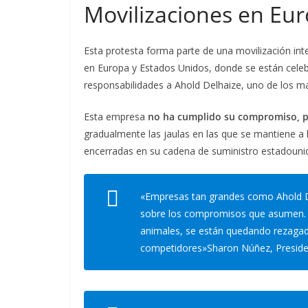
Movilizaciones en Eu
Esta protesta forma parte de una movilización int
en Europa y Estados Unidos, donde se están cele
responsabilidades a Ahold Delhaize, uno de los m
Esta empresa
no ha cumplido su compromiso, p
gradualmente las jaulas en las que se mantiene a
encerradas en su cadena de suministro estadoun
«Empresas tan grandes como Ahold Del
sobre los compromisos que asumen. Al
animales, se están quedando rezagado
competidores»
Sharon Núñez, Preside