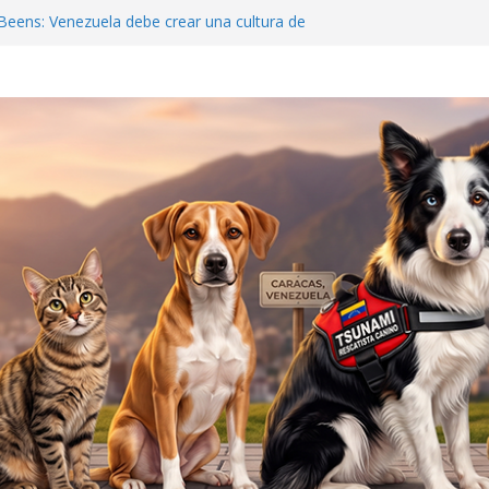
Beens: Venezuela debe crear una cultura de
ilagro que sobrevivió 19 días bajo el concreto
s
 y al rescatista: Tsunami y Jorge Beens se
ar
Hospital McDonald’s»: La Guaira nos
o APROA: Ayuda urgente para mascotas
ete sísmico