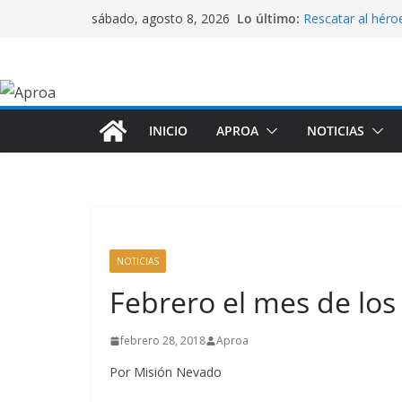
Saltar
Lo último:
Rescatar al héro
sábado, agosto 8, 2026
al
quedaron sin ho
APROA apoya al 
contenido
necesita
Centro de Acopi
víctimas del dob
Tsunami y Jorge 
INICIO
APROA
NOTICIAS
rescatistas
Luz Clarita: El m
en Tanaguarena
NOTICIAS
Febrero el mes de los
febrero 28, 2018
Aproa
Por Misión Nevado