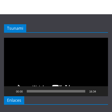
Tsunami
Reproductor
de
vídeo
00:00
16:34
Enlaces