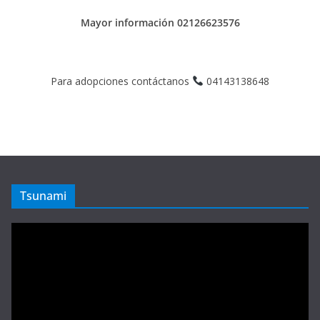
Mayor información 02126623576
Para adopciones contáctanos
04143138648
Tsunami
Reproductor
de
vídeo