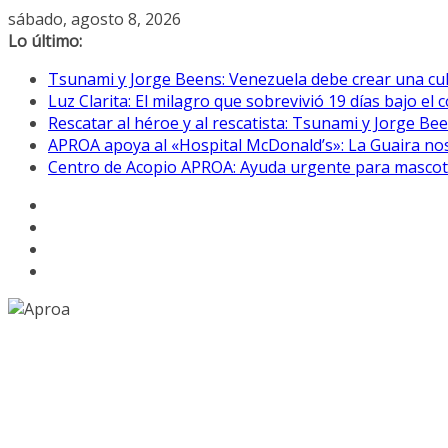
Saltar
sábado, agosto 8, 2026
al
Lo último:
contenido
Tsunami y Jorge Beens: Venezuela debe crear una cul
Luz Clarita: El milagro que sobrevivió 19 días bajo e
Rescatar al héroe y al rescatista: Tsunami y Jorge B
APROA apoya al «Hospital McDonald’s»: La Guaira nos
Centro de Acopio APROA: Ayuda urgente para mascotas