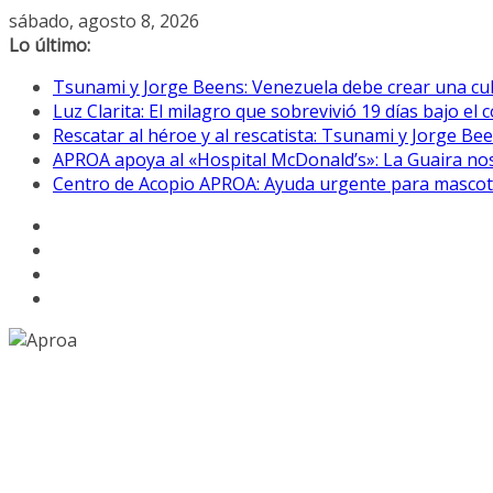
Saltar
sábado, agosto 8, 2026
al
Lo último:
contenido
Tsunami y Jorge Beens: Venezuela debe crear una cul
Luz Clarita: El milagro que sobrevivió 19 días bajo e
Rescatar al héroe y al rescatista: Tsunami y Jorge B
APROA apoya al «Hospital McDonald’s»: La Guaira nos
Centro de Acopio APROA: Ayuda urgente para mascotas